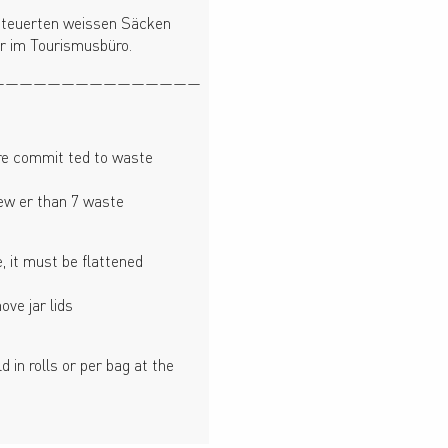
steuerten weissen Säcken
r im Tourismusbüro.
———————————————
re commit ted to waste
 few er than 7 waste
, it must be flattened
ove jar lids
 in rolls or per bag at the