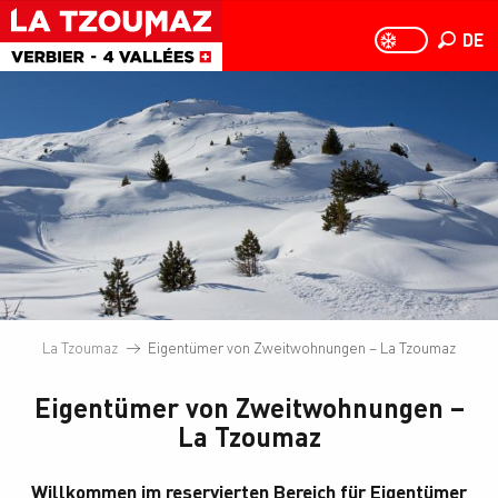
Aller
au
DE
PAGE D
PAGE D’ACCUEIL A
Suche
contenu
principal
La Tzoumaz
Eigentümer von Zweitwohnungen – La Tzoumaz
Eigentümer von Zweitwohnungen –
La Tzoumaz
Willkommen im reservierten Bereich für Eigentümer