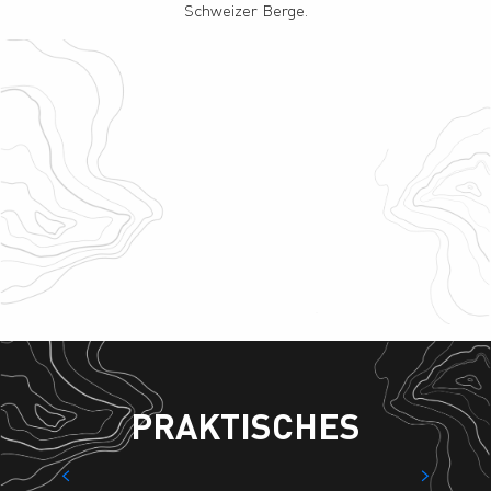
Schweizer Berge.
Thermalbäder von Nendaz
Schwimmbad La Tzoumaz
Sauna La Tzoumaz
Saillon Thermalbäder
Thermalbäder von Lavey
Die Thermalbäder von Ovronnaz
Le Centre
PRAKTISCHES
Unterkünfte