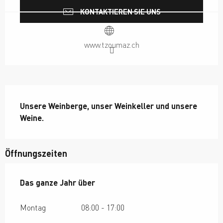
KONTAKTIEREN SIE UNS
www.tzoumaz.ch
Beschreibung
Unsere Weinberge, unser Weinkeller und unsere 
Weine.
Öffnungszeiten
Das ganze Jahr über
Das ganze Jahr über
Montag
08:00 - 17:00