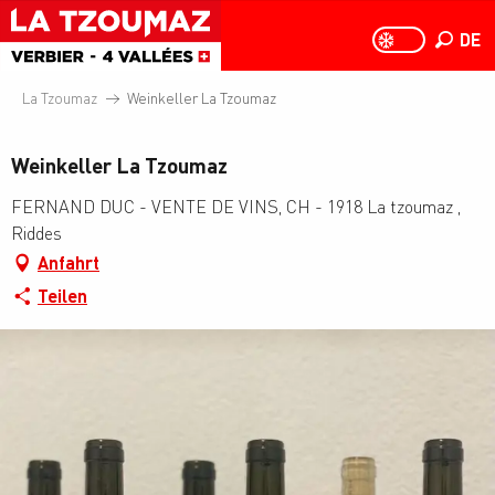
Aller
au
DE
PAGE D
PAGE D’ACCUEIL A
Suche
contenu
principal
La Tzoumaz
Weinkeller La Tzoumaz
Weinkeller La Tzoumaz
FERNAND DUC - VENTE DE VINS, CH - 1918 La tzoumaz ,
Riddes
Anfahrt
Teilen