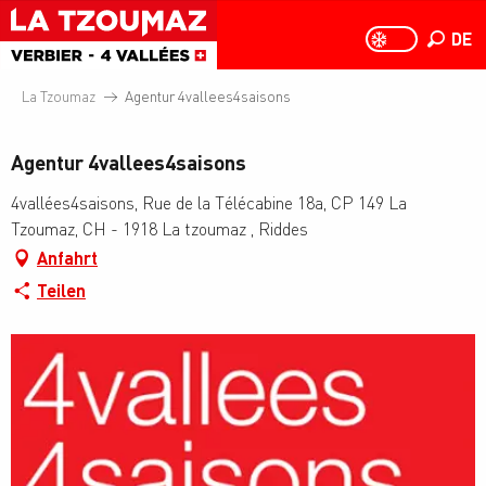
Aller
au
DE
PAGE D
PAGE D’ACCUEIL A
Suche
contenu
principal
La Tzoumaz
Agentur 4vallees4saisons
Agentur 4vallees4saisons
4vallées4saisons, Rue de la Télécabine 18a, CP 149 La
Tzoumaz, CH - 1918 La tzoumaz , Riddes
Anfahrt
Teilen