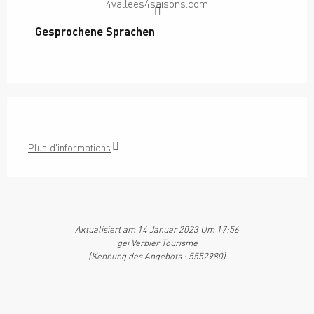
4vallees4saisons.com
Gesprochene Sprachen
Gesprochene Sprachen
Plus d'informations
Aktualisiert am 14 Januar 2023 Um 17:56
gei Verbier Tourisme
(Kennung des Angebots :
5552980
)