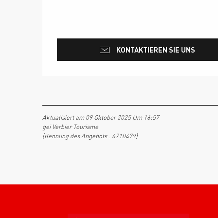
KONTAKTIEREN SIE UNS
Aktualisiert am 09 Oktober 2025 Um 16:57
gei Verbier Tourisme
(Kennung des Angebots :
6710479
)