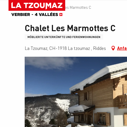
Aller
Homepage
Chalet Les Marmottes C
au
contenu
principal
Chalet Les Marmottes C
MÖBLIERTE UNTERKÜNFTE UND FERIENWOHNUNGEN
La Tzoumaz, CH-1918 La tzoumaz , Riddes
Anfa