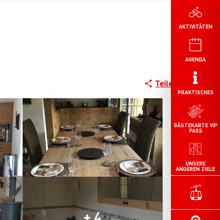
AKTIVITÄTEN
AGENDA
Teilen
PRAKTISCHES
GÄSTEKARTE VIP
PASS
UNSERE
ANDEREN ZIELE
+ 4