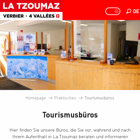
Aller
au
DE
PAGE D
PAGE D’ACCUEIL A
Suche
contenu
principal
Homepage
Praktisches
Tourismusbüros
Tourismusbüros
Hier finden Sie unsere Büros, die Sie vor, während und nach
Ihrem Aufenthalt in La Tzoumaz beraten und informieren