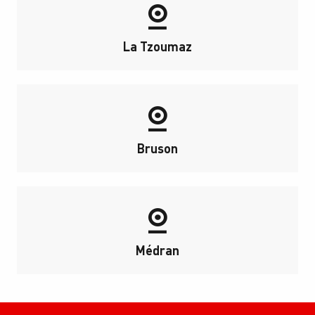
La Tzoumaz
Bruson
Médran