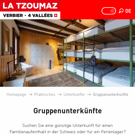
Aller
au
DE
PAGE D
PAGE D’ACCUEIL A
Suche
contenu
principal
Homepage
Praktisches
Unterkünfte
Gruppenunterkünfte
Gruppenunterkünfte
Suchen Sie eine günstige Unterkunft für einen
Familienaufenthalt in der Schweiz oder für ein Ferienlager?