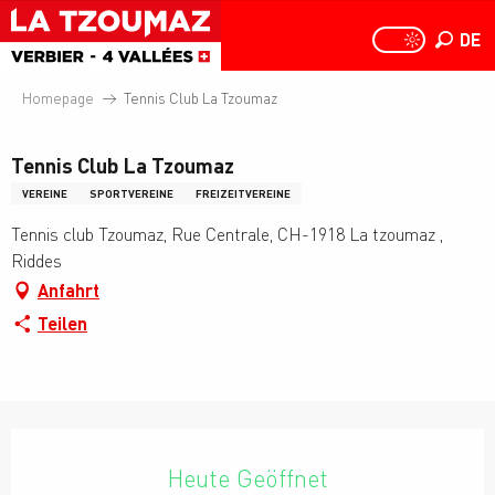
Aller
au
DE
PAGE D
PAGE D’ACCUEIL A
Suche
contenu
principal
Homepage
Tennis Club La Tzoumaz
Tennis Club La Tzoumaz
VEREINE
SPORTVEREINE
FREIZEITVEREINE
Tennis club Tzoumaz, Rue Centrale, CH-1918 La tzoumaz ,
Riddes
Anfahrt
Teilen
Öffnungszeiten & Kontaktdaten
Heute Geöffnet