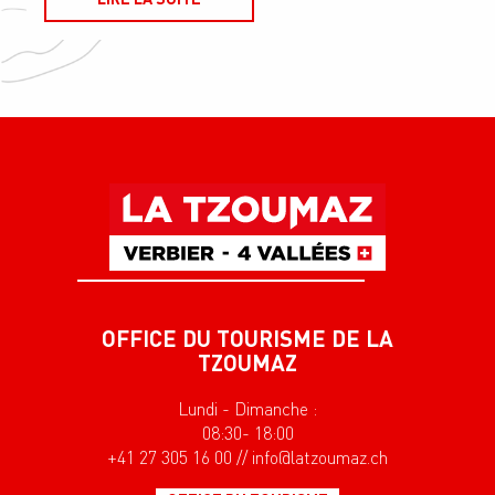
OFFICE DU TOURISME DE LA
TZOUMAZ
Lundi - Dimanche :
08:30- 18:00
+41 27 305 16 00 // info@latzoumaz.ch