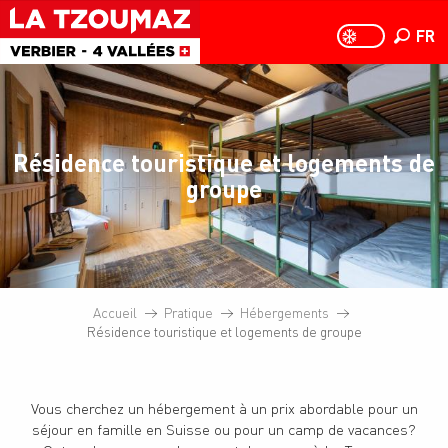
Aller
au
FR
PAGE D
PAGE D’ACCUEIL A
Recher
contenu
principal
Résidence touristique et logements de
groupe
Accueil
Pratique
Hébergements
Résidence touristique et logements de groupe
Vous cherchez un hébergement à un prix abordable pour un
séjour en famille en Suisse ou pour un camp de vacances?