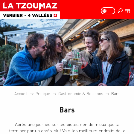
Aller
au
FR
PAGE D
PAGE D’ACCUEIL A
Recher
contenu
principal
Accueil
Pratique
Gastronomie & Boissons
Bars
Bars
Après une journée sur les pistes rien de mieux que la
terminer par un après-ski! Voici les meilleurs endroits de la