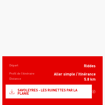
Informations pratiques
Départ
Riddes
Profil de l’itinéraire
Aller simple / Itinérance
Distance
5.8 km
Documentation
SAVOLEYRES - LES RUINETTES PAR LA
SECTI
PLANIE