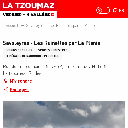
Aller
au
FR
PAGE D
PAGE D’ACCUEIL A
Recher
contenu
principal
Accueil
Savoleyres - Les Ruinettes par La Planie
Savoleyres - Les Ruinettes par La Planie
LOISIRS SPORTIFS
SPORTS PÉDESTRES
ITINÉRAIRE DE RANDONNÉE PÉDESTRE
Rue de la Télécabine 18, CP 99, La Tzoumaz, CH-1918
La tzoumaz , Riddes
M'y rendre
Partager