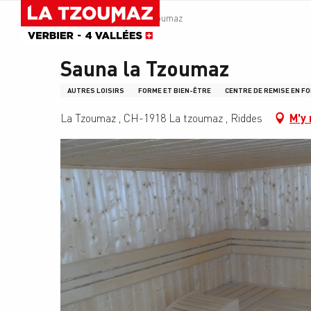
Aller
Accueil
Sauna la Tzoumaz
au
contenu
principal
Sauna la Tzoumaz
AUTRES LOISIRS
FORME ET BIEN-ÊTRE
CENTRE DE REMISE EN F
La Tzoumaz , CH-1918 La tzoumaz , Riddes
M'y