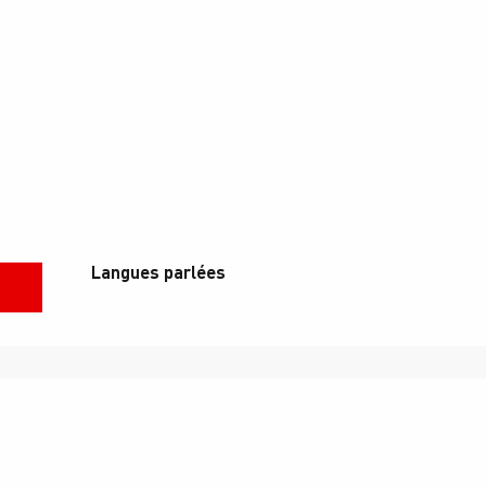
Langues parlées
Langues parlées