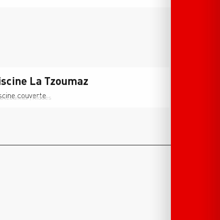
iscine La Tzoumaz
scine couverte
a tzoumaz , Riddes