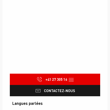
+41 27 305 16
▒▒
CONTACTEZ-NOUS
Langues parlées
Langues parlées