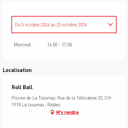
Du
5 octobre 2026
au
25 octobre 2026
Du
1 janvier 2026
au
12 avril 2026
Mercredi
16:00 - 17:00
Localisation
Roll Ball
Piscine de La Tzoumaz, Rue de la Télécabine 22, CH-
1918 La tzoumaz , Riddes
M'y rendre