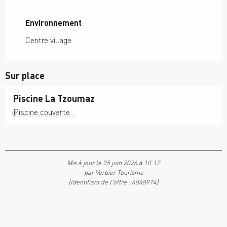
Environnement
Environnement
Centre village
Sur place
Piscine La Tzoumaz
Piscine couverte
La tzoumaz , Riddes
Mis à jour le 25 juin 2026 à 10:12
par Verbier Tourisme
(Identifiant de l'offre :
6868974
)