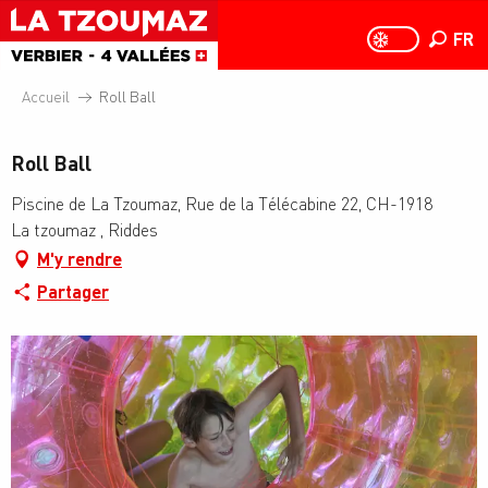
Aller
au
FR
PAGE D
PAGE D’ACCUEIL A
Recher
contenu
principal
Accueil
Roll Ball
Roll Ball
Piscine de La Tzoumaz, Rue de la Télécabine 22, CH-1918
La tzoumaz , Riddes
M'y rendre
Partager