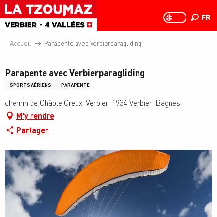
Aller
au
FR
PAGE D
PAGE D’ACCUEIL A
Recher
contenu
principal
Accueil
Parapente avec Verbierparagliding
Parapente avec Verbierparagliding
SPORTS AÉRIENS
PARAPENTE
chemin de Châble Creux, Verbier, 1934 Verbier, Bagnes
M'y rendre
Partager