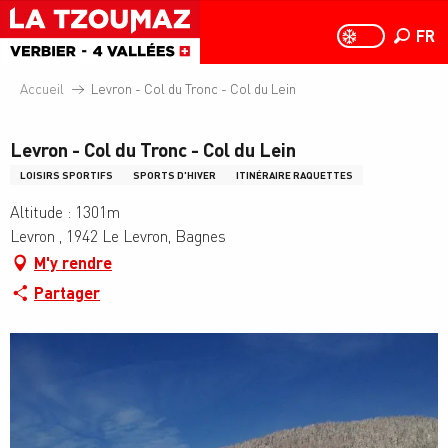
Aller
au
FR
PAGE D
PAGE D’ACCUEIL A
Recher
contenu
principal
Accueil
Levron - Col du Tronc - Col du Lein
Levron - Col du Tronc - Col du Lein
LOISIRS SPORTIFS
SPORTS D'HIVER
ITINÉRAIRE RAQUETTES
Altitude : 1301m
Levron , 1942 Le Levron, Bagnes
M'y rendre
Partager