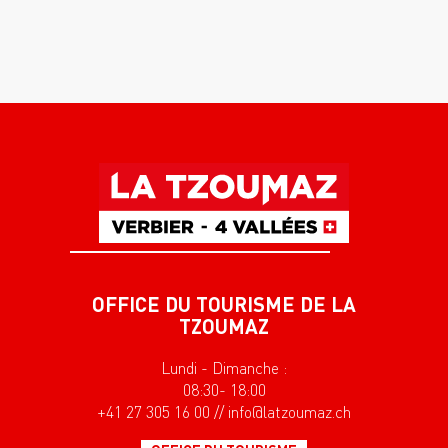
OFFICE DU TOURISME DE LA
TZOUMAZ
Lundi - Dimanche :
08:30- 18:00
+41 27 305 16 00 // info@latzoumaz.ch