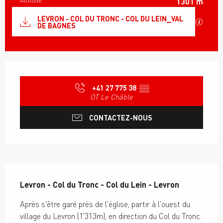
Altitude
1301 m
Documentation
LEVRON - COL DU TRONC - COL DU LEIN_VAL
SECTI
DE BAGNES
Ouverture et coordonnées
+41 27 775 38
▒▒
OT Le Châble
CONTACTEZ-NOUS
Description
Levron - Col du Tronc - Col du Lein - Levron
Après s'être garé près de l'église, partir à l'ouest du 
village du Levron (1'313m), en direction du Col du Tronc. 