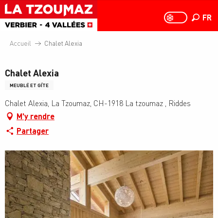
Aller
au
FR
PAGE D
PAGE D’ACCUEIL A
Recher
contenu
principal
Accueil
Chalet Alexia
Chalet Alexia
MEUBLÉ ET GÎTE
Chalet Alexia, La Tzoumaz, CH-1918 La tzoumaz , Riddes
M'y rendre
Partager