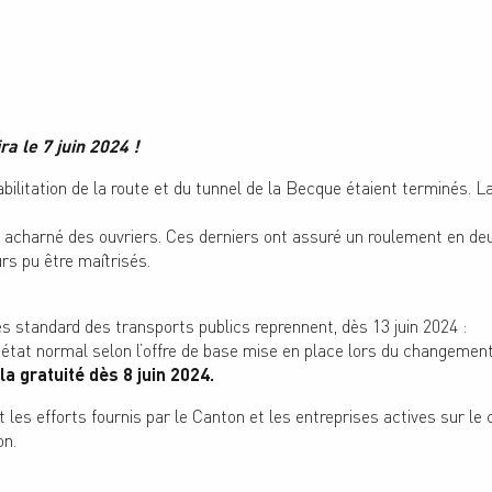
ra le 7 juin 2024 !
litation de la route et du tunnel de la Becque étaient terminés. La 
 acharné des ouvriers. Ces derniers ont assuré un roulement en deu
urs pu être maîtrisés.
s standard des transports publics reprennent, dès 13 juin 2024 :
r état normal selon l’offre de base mise en place lors du changemen
 la gratuité dès 8 juin 2024.
s efforts fournis par le Canton et les entreprises actives sur le ch
on.