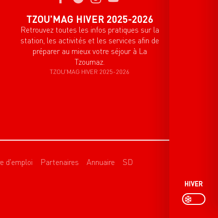
TZOU'MAG HIVER 2025-2026
Retrouvez toutes les infos pratiques sur la
station, les activités et les services afin de
préparer au mieux votre séjour à La
Tzoumaz.
TZOU'MAG HIVER 2025-2026
re d'emploi
Partenaires
Annuaire
SD
HIVER
P
PAGE D’ACCU