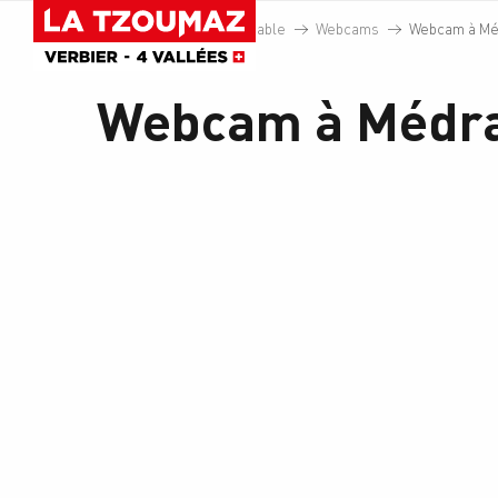
Aller
Accueil
Domaine skiable
Webcams
Webcam à Mé
au
contenu
principal
Webcam à Médr