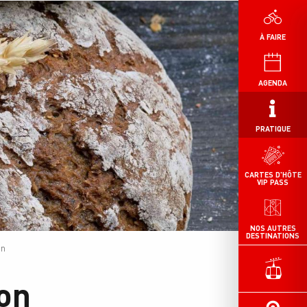
À FAIRE
AGENDA
PRATIQUE
CARTES D'HÔTE
VIP PASS
NOS AUTRES
DESTINATIONS
on
ion