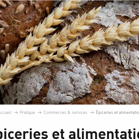
ccueil
Pratique
Commerces & services
Épiceries et alimentati
iceries et alimentat