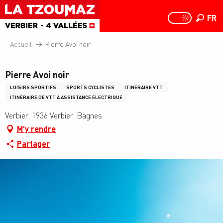
Aller
au
FR
PAGE D
PAGE D’ACCUEIL A
Recher
contenu
principal
Accueil
Pierre Avoi noir
Pierre Avoi noir
LOISIRS SPORTIFS
SPORTS CYCLISTES
ITINÉRAIRE VTT
ITINÉRAIRE DE VTT À ASSISTANCE ÉLECTRIQUE
Verbier, 1936 Verbier, Bagnes
M'y rendre
Partager