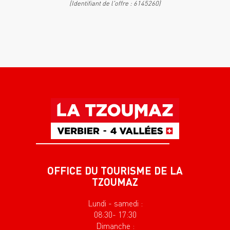
(Identifiant de l'offre :
6145260
)
OFFICE DU TOURISME DE LA
TZOUMAZ
Lundi - samedi :
08:30- 17:30
Dimanche :