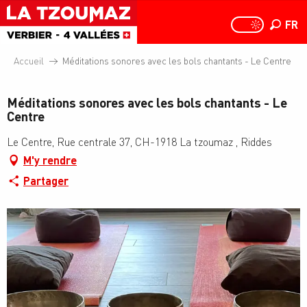
Aller
au
FR
PAGE D
PAGE D’ACCUEIL A
Recher
contenu
principal
Accueil
Méditations sonores avec les bols chantants - Le Centre
Méditations sonores avec les bols chantants - Le
Centre
Le Centre, Rue centrale 37, CH-1918 La tzoumaz , Riddes
M'y rendre
Partager