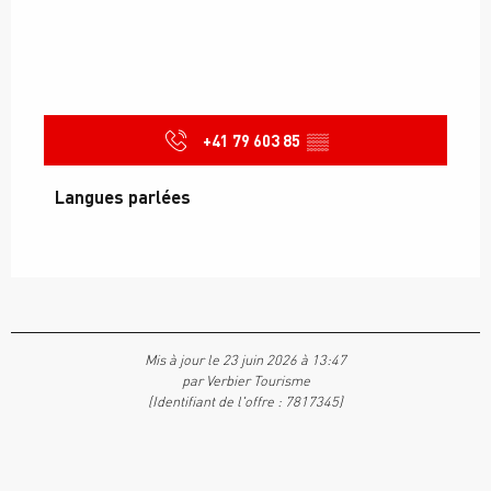
+41 79 603 85
▒▒
Langues parlées
Langues parlées
Mis à jour le 23 juin 2026 à 13:47
par Verbier Tourisme
(Identifiant de l'offre :
7817345
)