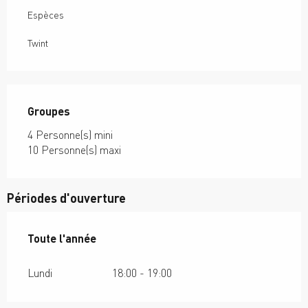
Espèces
Twint
Groupes
Groupes
4 Personne(s) mini
10 Personne(s) maxi
Périodes d'ouverture
Toute l'année
Toute l'année
Lundi
18:00 - 19:00