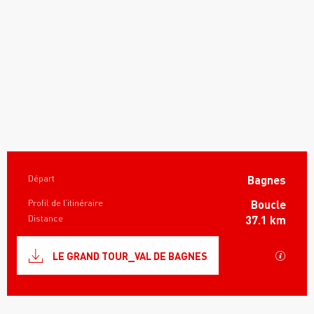
Informations pratiques
Départ
Bagnes
Profil de l’itinéraire
Boucle
Distance
37.1 km
Documentation
SECTI
LE GRAND TOUR_VAL DE BAGNES