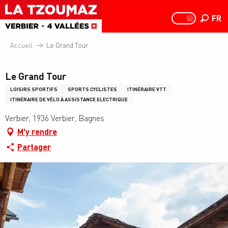
Aller
au
FR
PAGE D
PAGE D’ACCUEIL A
Recher
contenu
principal
Accueil
Le Grand Tour
Le Grand Tour
LOISIRS SPORTIFS
SPORTS CYCLISTES
ITINÉRAIRE VTT
ITINÉRAIRE DE VÉLO À ASSISTANCE ELECTRIQUE
Verbier, 1936 Verbier, Bagnes
M'y rendre
Partager