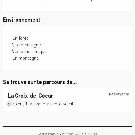
Environnement
En forêt
Vue montagne
Vue panoramique
En montagne
Se trouve sur le parcours de...
Réservable
La Croix-de-Coeur
Verbier et la Tzoumaz côté soleil !
Verbier, Bagnes
Mis à jour le 29 juillet 2026 à 11:33