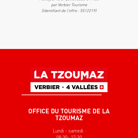
par Verbier Tourisme
(Identifiant de l'offre :
5512219
)
OFFICE DU TOURISME DE LA
TZOUMAZ
Lundi - samedi :
08:30- 17:30