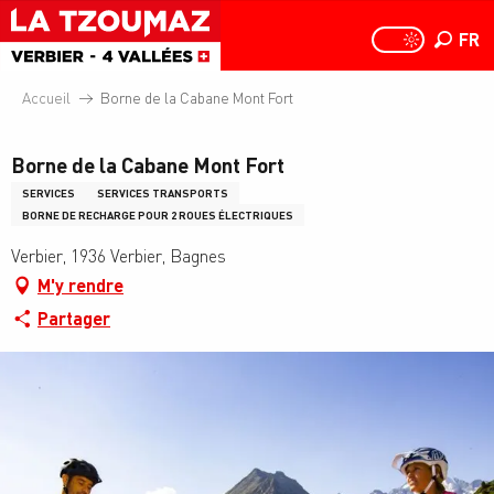
Aller
au
FR
PAGE D
PAGE D’ACCUEIL A
Recher
contenu
principal
Accueil
Borne de la Cabane Mont Fort
Borne de la Cabane Mont Fort
SERVICES
SERVICES TRANSPORTS
BORNE DE RECHARGE POUR 2 ROUES ÉLECTRIQUES
Verbier, 1936 Verbier, Bagnes
M'y rendre
Partager