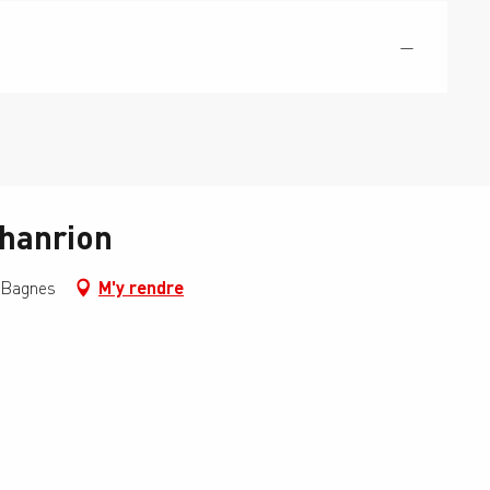
—
Chanrion
, Bagnes
M'y rendre