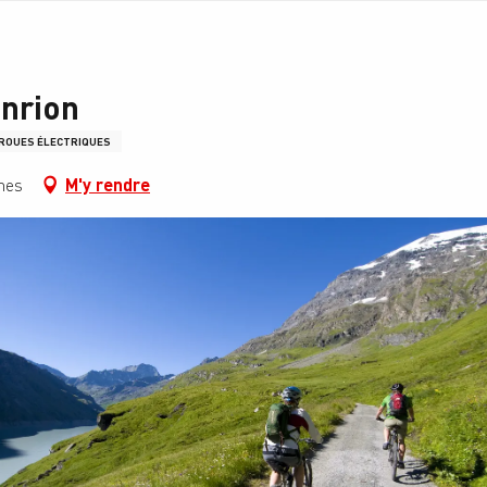
anrion
 ROUES ÉLECTRIQUES
nes
M'y rendre