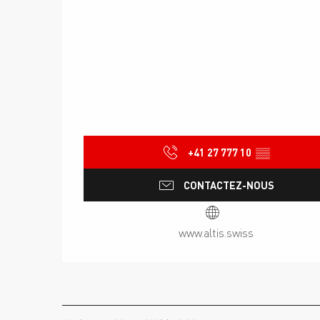
+41 27 777 10
▒▒
CONTACTEZ-NOUS
www.altis.swiss