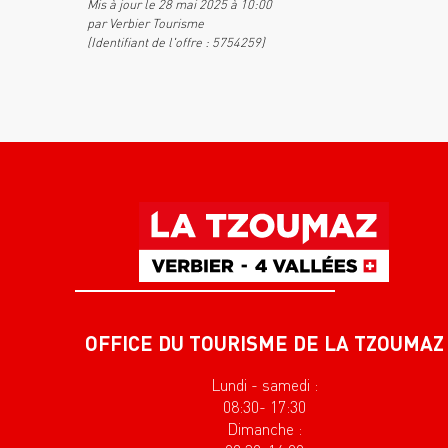
Mis à jour le 28 mai 2025 à 10:00
par Verbier Tourisme
(Identifiant de l'offre :
5754259
)
OFFICE DU TOURISME DE LA TZOUMAZ
Lundi - samedi :
08:30- 17:30
Dimanche :