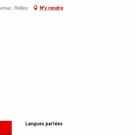
umaz , Riddes
M'y rendre
Langues parlées
Langues parlées