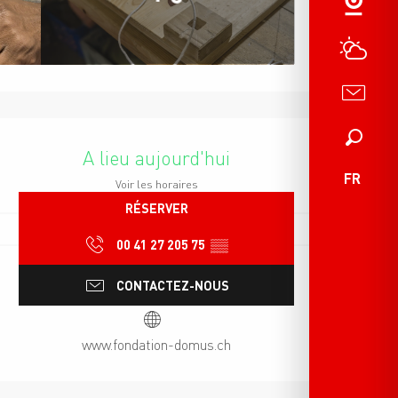
Ouverture et coordonnées
Recherche
A lieu aujourd'hui
FR
Voir les horaires
RÉSERVER
00 41 27 205 75
▒▒
CONTACTEZ-NOUS
www.fondation-domus.ch