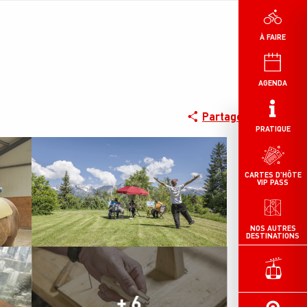
À FAIRE
AGENDA
Partager
PRATIQUE
CARTES D'HÔTE
VIP PASS
NOS AUTRES
DESTINATIONS
+ 6