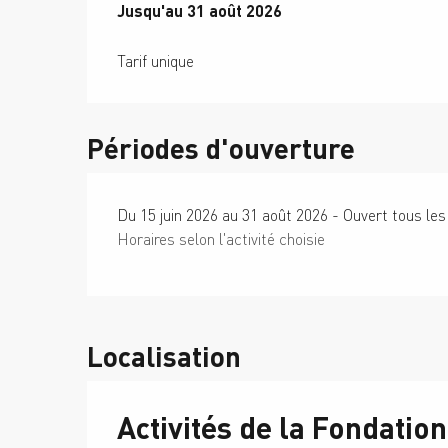
Du
Jusqu'au
15 juin 2026
31 août 2026
au
31 août 2026
Tarif unique
Périodes d'ouverture
Du 15 juin 2026 au 31 août 2026 - Ouvert tous les
Horaires selon l'activité choisie
Localisation
Activités de la Fondati