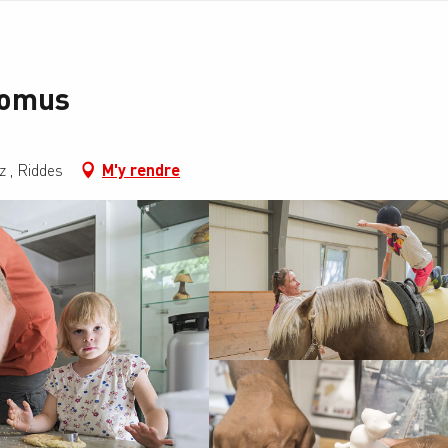
 Domus
 , Riddes
M'y rendre