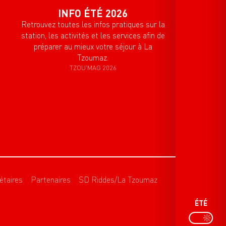
INFO ÉTÉ 2026
Retrouvez toutes les infos pratiques sur la
station, les activités et les services afin de
préparer au mieux votre séjour à La
Tzoumaz.
TZOU'MAG 2026
étaires
Partenaires
SD Riddes/La Tzoumaz
ÉTÉ
P
PAGE D’ACCU