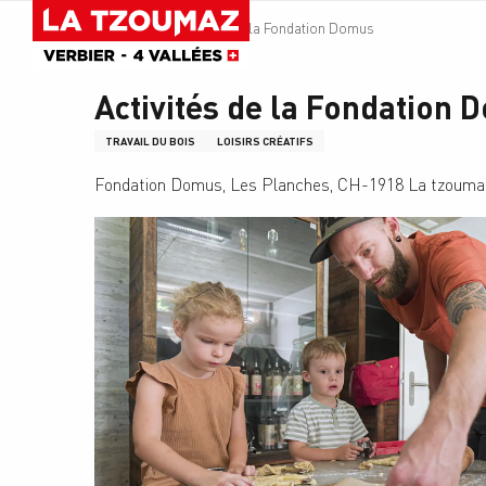
Aller
Accueil
Activités de la Fondation Domus
au
contenu
principal
Activités de la Fondation
TRAVAIL DU BOIS
LOISIRS CRÉATIFS
Fondation Domus, Les Planches, CH-1918 La tzoumaz