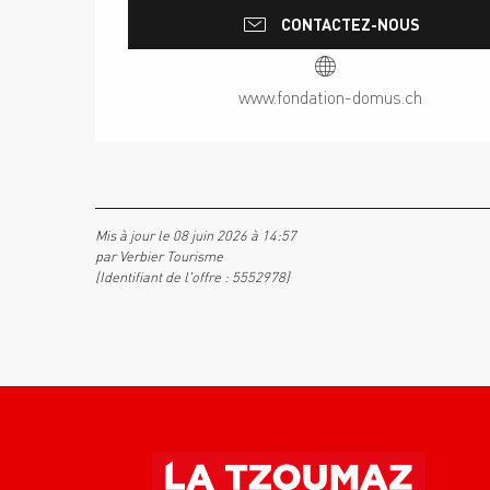
CONTACTEZ-NOUS
www.fondation-domus.ch
Mis à jour le 08 juin 2026 à 14:57
par Verbier Tourisme
(Identifiant de l'offre :
5552978
)